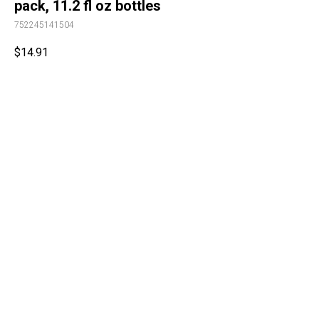
pack, 11.2 fl oz bottles
752245141504
$
14.91